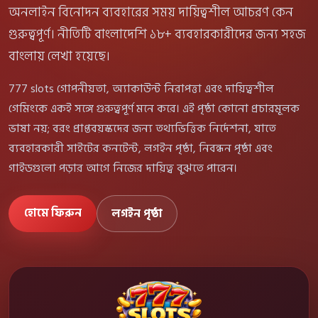
অনলাইন বিনোদন ব্যবহারের সময় দায়িত্বশীল আচরণ কেন
গুরুত্বপূর্ণ। নীতিটি বাংলাদেশি ১৮+ ব্যবহারকারীদের জন্য সহজ
বাংলায় লেখা হয়েছে।
777 slots গোপনীয়তা, অ্যাকাউন্ট নিরাপত্তা এবং দায়িত্বশীল
গেমিংকে একই সঙ্গে গুরুত্বপূর্ণ মনে করে। এই পৃষ্ঠা কোনো প্রচারমূলক
ভাষা নয়; বরং প্রাপ্তবয়স্কদের জন্য তথ্যভিত্তিক নির্দেশনা, যাতে
ব্যবহারকারী সাইটের কনটেন্ট, লগইন পৃষ্ঠা, নিবন্ধন পৃষ্ঠা এবং
গাইডগুলো পড়ার আগে নিজের দায়িত্ব বুঝতে পারেন।
হোমে ফিরুন
লগইন পৃষ্ঠা