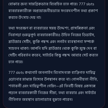
বোঝার জন্য সামগ্রিকভাবে বিবেচিত হতে পারে। 777 slots
ব্যবহারকারীকে অপ্রয়োজনীয়ভাবে সংবেদনশীল তথ্য প্রকাশ
করতে উৎসাহ দেয় না।
তথ্য সংরক্ষণ বা ব্যবহারের সময় উদ্দেশ্য, প্রাসঙ্গিকতা এবং
নিরাপত্তা গুরুত্বপূর্ণ। ব্যবহারকারীরও উচিত নিজের ডিভাইস,
ব্রাউজার সেটিং, কুকি পছন্দ এবং লগইন ব্যবস্থাপনা সম্পর্কে
সচেতন থাকা। আপনি যদি ব্রাউজার থেকে কুকি মুছে দেন বা
সেটিং পরিবর্তন করেন, সাইটের কিছু পছন্দ আবার সেট করতে
হতে পারে।
777 slots কখনোই অনলাইন বিনোদনকে ব্যক্তিগত দায়িত্ব
এড়ানোর মাধ্যম হিসেবে উপস্থাপন করে না। গোপনীয়তা নীতি,
শর্তাবলী এবং দায়িত্বশীল গেমিং—এই তিনটি বিষয় একসঙ্গে
পড়লে ব্যবহারকারী নিজের সীমা, তথ্য ব্যবহার এবং সাইটের
নীতিগত অবস্থান ভালোভাবে বুঝতে পারেন।