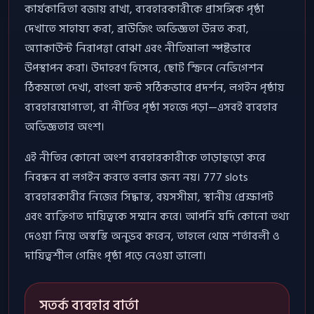
কার্যকারিতা বজায় রাখা, ব্যবহারকারীকে প্রাসঙ্গিক পৃষ্ঠা
দেখাতে সাহায্য করা, ব্রাউজিং অভিজ্ঞতা উন্নত করা,
অ্যাকাউন্ট নিরাপত্তা বোঝা এবং নীতিমালা স্পষ্টভাবে
উপস্থাপন করা। উদাহরণ হিসেবে, ছোট স্ক্রিনে নেভিগেশন
ঠিকমতো দেখা, বাংলা ফন্ট সঠিকভাবে প্রদর্শন, লগইন পৃষ্ঠায়
ব্যবহারযোগ্যতা, বা নীতির পৃষ্ঠা সহজে পড়া—এসবই ব্যবহার
অভিজ্ঞতার অংশ।
এই নীতির কোনো অংশ ব্যবহারকারীকে তাড়াহুড়ো করে
নিবন্ধন বা লগইন করতে বলার জন্য নয়। 777 slots
ব্যবহারকারীর নিজের সিদ্ধান্ত, বয়সসীমা, স্থানীয় প্রেক্ষাপট
এবং ব্যক্তিগত দায়িত্বকে সম্মান করে। আপনি যদি কোনো তথ্য
দেওয়া নিয়ে অস্বস্তি অনুভব করেন, তাহলে থেমে শর্তাবলী ও
দায়িত্বশীল গেমিং পৃষ্ঠা পড়ে নেওয়া ভালো।
সতর্ক ব্যবহার বার্তা