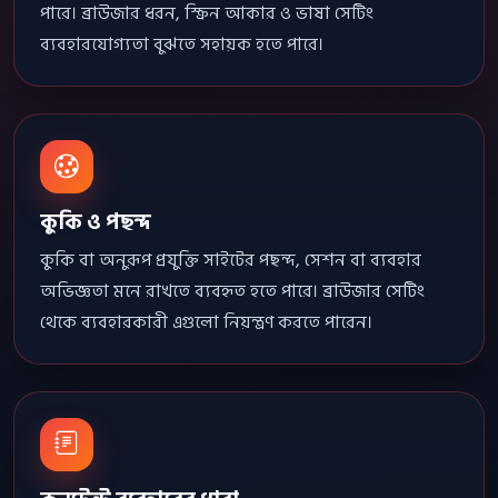
পারে। ব্রাউজার ধরন, স্ক্রিন আকার ও ভাষা সেটিং
ব্যবহারযোগ্যতা বুঝতে সহায়ক হতে পারে।
কুকি ও পছন্দ
কুকি বা অনুরূপ প্রযুক্তি সাইটের পছন্দ, সেশন বা ব্যবহার
অভিজ্ঞতা মনে রাখতে ব্যবহৃত হতে পারে। ব্রাউজার সেটিং
থেকে ব্যবহারকারী এগুলো নিয়ন্ত্রণ করতে পারেন।