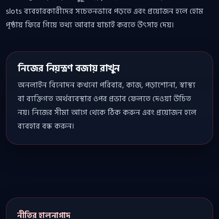
slots ব্যবহারকারীদের সচেতনভাবে পড়তে এবং প্রয়োজন হলে হোম
পৃষ্ঠায় ফিরে গিয়ে তথ্য আবার যাচাই করতে উৎসাহ দেয়।
নিজের নিয়ন্ত্রণ বজায় রাখুন
অনলাইন বিনোদন কখনো পরিবার, কাজ, পড়াশোনা, স্বাস্থ্য
বা ব্যক্তিগত অর্থব্যবস্থার ওপর প্রভাব ফেলতে দেওয়া উচিত
নয়। নিজের সীমা আগে থেকে ঠিক করুন এবং প্রয়োজন হলে
ব্যবহার বন্ধ করুন।
নীতির হালনাগাদ