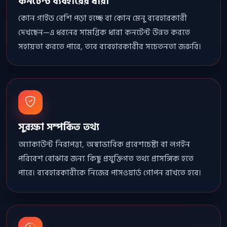
কনটেন্ট ব্যবহারের ধারা
কোন গাইড বেশি পড়া হচ্ছে বা কোন মেনু ব্যবহারকারী
দেখছেন—এ ধরনের সামগ্রিক ধারা কনটেন্ট উন্নত করতে
সহায়তা করতে পারে, তবে ব্যবহারকারীর সচেতনতা জরুরি।
সুরক্ষা সম্পর্কিত তথ্য
অ্যাকাউন্ট নিরাপত্তা, অস্বাভাবিক প্রবেশচেষ্টা বা লগইন
পরিবেশ বোঝার জন্য কিছু প্রযুক্তিগত তথ্য প্রাসঙ্গিক হতে
পারে। ব্যবহারকারীকে নিজের পাসওয়ার্ড গোপন রাখতে হবে।